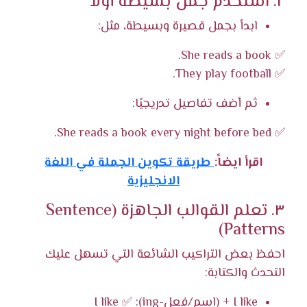
٢. استخدم جمل بسيطة أولًا
ابدأ بجمل قصيرة وبسيطة، مثل:
✅ She reads a book.
✅ They play football.
ثم أضف تفاصيل تدريجيًا:
✅ She reads a book every night before bed.
اقرأ ايضاً:
طريقة تكوين الجملة في اللغة
الانجليزية
٣. تعلم القوالب الجاهزة (Sentence
Patterns)
احفظ بعض التراكيب الشائعة التي تسهل عليك
التحدث والكتابة:
I like + (اسم/فعل-ing): ✅ I like