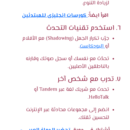
لزيادة التنوع.
اقرأ ايضاً:
كورسات انجليزى للمبتدئين
٦. استخدم تقنيات التحدث
جرّب تكرار الجمل (Shadowing) مع الأفلام
أو
البودكاست
.
تحدّث مع نفسك أو سجل صوتك وقارنه
بالناطقين الأصليين.
٧. تدرب مع شخص آخر
تحدث مع شريك لغة عبر Tandem أو
HelloTalk.
انضم إلى مجموعات محادثة عبر الإنترنت
لتحسين ثقتك.