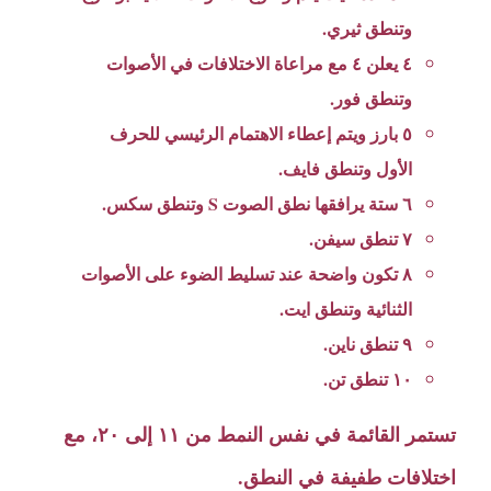
وتنطق ثيري.
٤ يعلن ٤ مع مراعاة الاختلافات في الأصوات
وتنطق فور.
٥ بارز ويتم إعطاء الاهتمام الرئيسي للحرف
الأول وتنطق فايف.
٦ ستة يرافقها نطق الصوت S وتنطق سكس.
٧ تنطق سيفن.
٨ تكون واضحة عند تسليط الضوء على الأصوات
الثنائية وتنطق ايت.
٩ تنطق ناين.
١٠ تنطق تن.
تستمر القائمة في نفس النمط من ١١ إلى ٢٠، مع
اختلافات طفيفة في النطق.