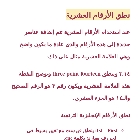
نطق الأرقام العشرية
عند استخدام الأرقام العشرية تتم إضافة عناصر
جديدة إلى هذه الأرقام والذي عادة ما يكون واضح
وهي العلامة العشرية مثال على ذلك:
٣.١٤ وتنطق three point fourteen وتوضح النقطة
هذه العلامة العشرية ويكون رقم ٣ هو الرقم الصحيح
والـ١٤ هو الجزء العشري.
نطق الأرقام الإنجليزية الترتيبية
1st – First: ينطق فيرست مع تغيير بسيط في
الحروف مقارنة بكلمة one.